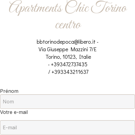
Apartments Chic Torino
centro
bbtorinodepoca@libero.it
-
Via Giuseppe Mazzini 7/E
Torino, 10123, Italie
- +393472737435
/ +393343211637
Prénom
Votre e-mail