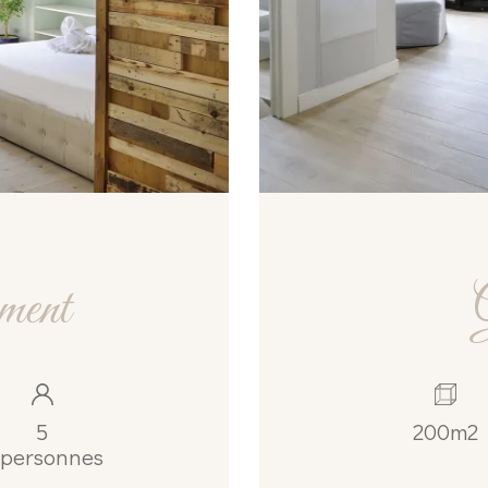
ment
5
200m2
personnes