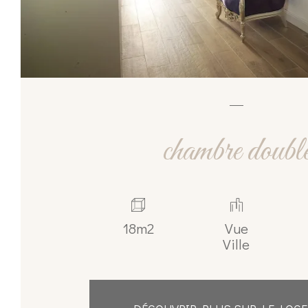
chambre doubl
18m2
Vue
Ville