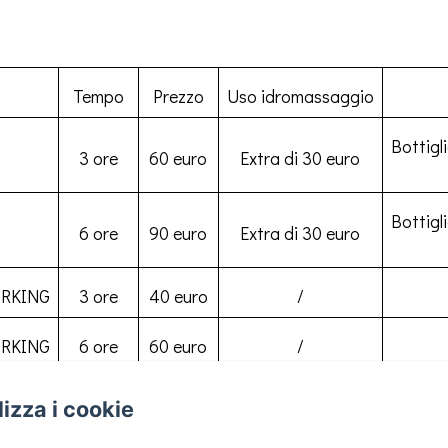
Tempo
Prezzo
Uso idromassaggio
Bottigli
3 ore
60 euro
Extra di 30 euro
Bottigli
6 ore
90 euro
Extra di 30 euro
ORKING
3 ore
40 euro
/
ORKING
6 ore
60 euro
/
ilizza i cookie